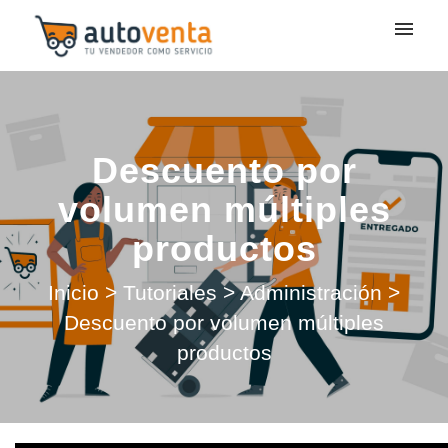
Mis tickets
Enviar ticket
Descuento por
Entrada
volumen múltiples
productos
Inicio
>
Tutoriales
>
Administración
>
Descuento por volumen múltiples
productos