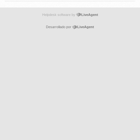
Helpdesk software by
LiveAgent
Desarrollado por
LiveAgent